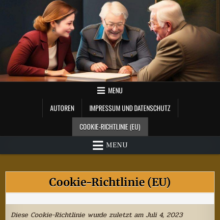
Skip
to
content
MENU
AUTOREN
IMPRESSUM UND DATENSCHUTZ
COOKIE-RICHTLINIE (EU)
MENU
Cookie-Richtlinie (EU)
Diese Cookie-Richtlinie wurde zuletzt am Juli 4, 2023