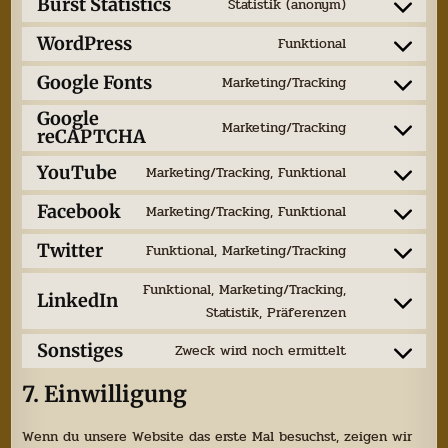
Burst Statistics
Statistik (anonym)
Consent
to
WordPress
Funktional
Consent
service
to
Google Fonts
Marketing/Tracking
burst-
Consent
service
statistics
to
Google
wordpress
Marketing/Tracking
reCAPTCHA
Consent
service
to
google-
YouTube
Marketing/Tracking, Funktional
Consent
service
fonts
to
google-
Facebook
Marketing/Tracking, Funktional
Consent
service
recaptcha
to
Twitter
Funktional, Marketing/Tracking
youtube
Consent
service
to
Funktional, Marketing/Tracking,
facebook
LinkedIn
service
Consent
Statistik, Präferenzen
twitter
to
Sonstiges
Zweck wird noch ermittelt
service
Consent
linkedin
to
7. Einwilligung
service
sonstiges
Wenn du unsere Website das erste Mal besuchst, zeigen wir