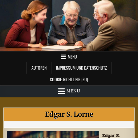
Skip
to
content
MENU
AUTOREN
IMPRESSUM UND DATENSCHUTZ
COOKIE-RICHTLINIE (EU)
MENU
Edgar S. Lorne
Edgar S.