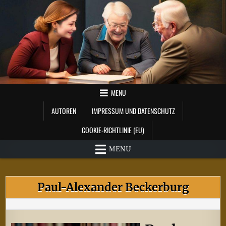
Skip
to
content
MENU
AUTOREN
IMPRESSUM UND DATENSCHUTZ
COOKIE-RICHTLINIE (EU)
MENU
Paul-Alexander Beckerburg